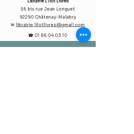
Librairie L'Îlot Livres
56 bis rue Jean Longuet
92290 Châtenay-M
alabry
✉
librairie.lilotlivres@gmail.com
☎
01.86.04.03.10
Facebook
Instagram
Inscrivez-vous à notre 
newsletter 
s'inscrire
Je veux m'inscrire à la 
mailing liste de la librairie.