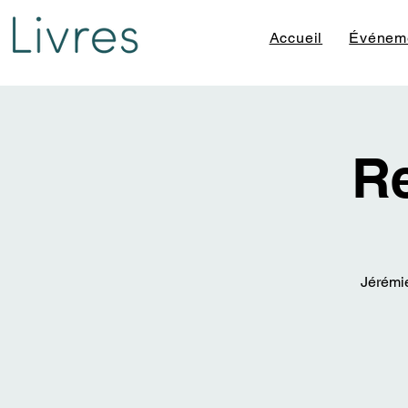
Accueil
Événem
R
Jérémie