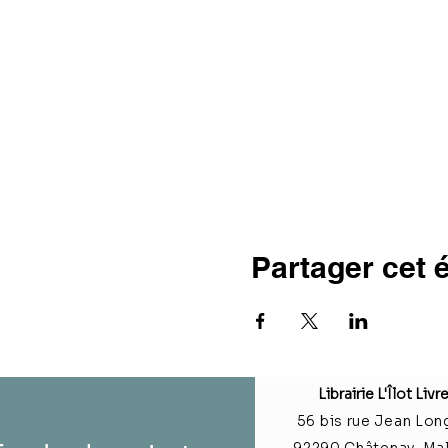
Partager cet
Librairie L'Îlot Livr
56 bis rue Jean Lon
92290 Châtenay-M
a