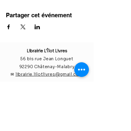
Partager cet événement
Librairie L'Îlot Livres
56 bis rue Jean Longuet
92290 Châtenay-M
alabry
✉
librairie.lilotlivres@gmail.com
☎
01.86.04.03.10
Facebook
Instagram